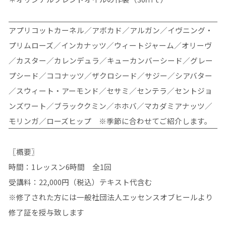
アプリコットカーネル／アボカド／アルガン／イヴニング・
プリムローズ／インカナッツ／ウィートジャーム／オリーヴ
／カスター／カレンデュラ／キューカンバーシード／グレー
プシード／ココナッツ／ザクロシード／サジー／シアバター
／スウィート・アーモンド／セサミ／センテラ／セントジョ
ンズワート／ブラッククミン／ホホバ／マカダミアナッツ／
モリンガ／ローズヒップ ※季節に合わせてご紹介します。
〖概要〗
時間：1レッスン6時間 全1回
受講料：22,000円（税込）テキスト代含む
※修了された方には一般社団法人エッセンスオブヒールより
修了証を授与致します