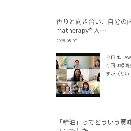
香りと向き合い、自分の内側と
matherapy®︎ 入…
2025.05.07
今日は、Awa
今回は録画
すが（という
「精油」ってどういう意味？Aw
スンでした