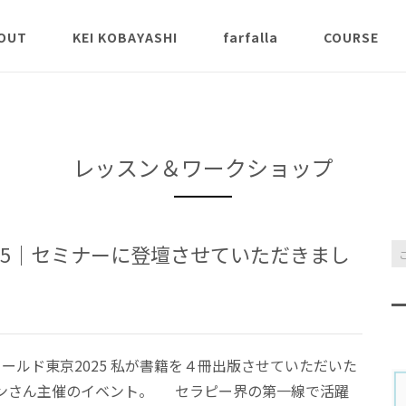
OUT
KEI KOBAYASHI
farfalla
COURSE
説
K Aroma St
ンクラス
薬能論
氣とアロマ
レッスン＆ワークショップ
クラ
Inner Scent 
25｜セミナーに登壇させていただきまし
Awakening 
apy® 講義ク
チャクラヒー
ールド東京2025 私が書籍を４冊出版させていただいた
スアロマ本コ
パンさん主催のイベント。 セラピー界の第一線で活躍