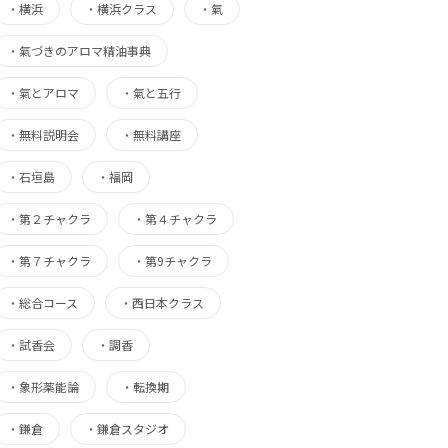
・
横浜
・
横浜クラス
・
氣
・
氣づきのアロマ精油事典
・
氣とアロマ
・
氣と五行
・
無料説明会
・
無料講座
・
石垣島
・
福岡
・
第２チャクラ
・
第４チャクラ
・
第７チャクラ
・
第9チャクラ
・
総合コース
・
西日本クラス
・
試香会
・
調香
・
象形薬能論
・
転換期
・
鎌倉
・
鎌倉スタジオ