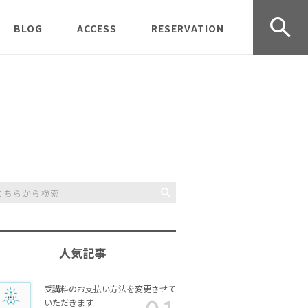
BLOG
ACCESS
RESERVATION
udio オープ
受講生募集中
京都クラス
CONTACT
受講のご
レッスン＆ワークショッ
岡山クラス
受講規約
プの様子
事業情報
Journey
過去の募集記事
Inner Scent Journey 体
験ワークショップ
Aromather
お知らせ
Awakening Aromather
ラス
apy® 実技クラス
協会活動
人気記事
リングコー
Awakening Aromather
チャクラヒーリングアロ
ース
apy®入門コース
マ入門コース
受講料のお支払い方法を変更させて
日々のこと
いただきます