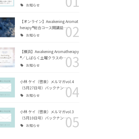
01
お知らせ
リング・カ
チャクラヒーリング・カ
エッセイ
ラー｜ファシリテーター
コース
【オンライン】Awakening Aromat
02
herapy®総合コース開講延…
クアロマセ
お知らせ
ス
【横浜】Awakening Aromatherapy
03
®／しばらく土曜クラスの…
シリテータ
Awakening Aromather
お知らせ
apy® ファシリテーター
コース
小林 ケイ（啓泉）メルマガvol.4
04
（5月27日号）バックナン…
チャクラヒーリング・ア
お知らせ
ロマ｜ファシリテーター
コース
小林 ケイ（啓泉）メルマガvol.3
05
（5月10日号）バックナン…
お知らせ