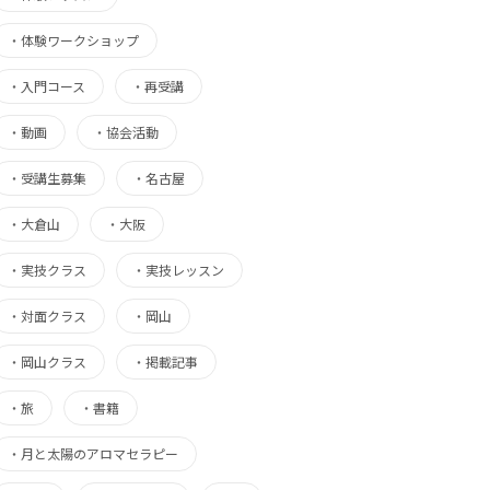
・
体験ワークショップ
・
入門コース
・
再受講
・
動画
・
協会活動
・
受講生募集
・
名古屋
・
大倉山
・
大阪
・
実技クラス
・
実技レッスン
・
対面クラス
・
岡山
・
岡山クラス
・
掲載記事
・
旅
・
書籍
・
月と太陽のアロマセラピー