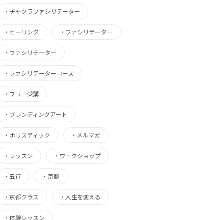
・
チャクラファシリテーター
・
ヒーリング
・
ファシリテータ―
・
ファシリテーター
・
ファシリテーターコース
・
フリー受講
・
ブレンディングアート
・
ホリスティック
・
メルマガ
・
レッスン
・
ワークショップ
・
五行
・
京都
・
京都クラス
・
人生を変える
・
体験レッスン