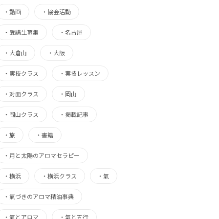
・
動画
・
協会活動
・
受講生募集
・
名古屋
・
大倉山
・
大阪
・
実技クラス
・
実技レッスン
・
対面クラス
・
岡山
・
岡山クラス
・
掲載記事
・
旅
・
書籍
・
月と太陽のアロマセラピー
・
横浜
・
横浜クラス
・
氣
・
氣づきのアロマ精油事典
・
氣とアロマ
・
氣と五行