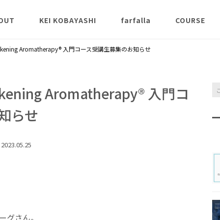
OUT
KEI KOBAYASHI
farfalla
COURSE
説
K Aroma St
ening Aromatherapy® 入門コース受講生募集のお知らせ
ンクラス
薬能論
氣とアロマ
ing Aromatherapy® 入門コ
クラ
知らせ
Inner Scent 
2023.05.25
Awakening 
apy® 講義ク
チャクラヒー
スアロマ本コ
ーグさん。