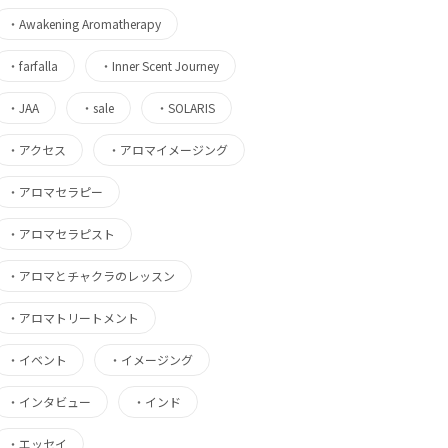
・
Awakening Aromatherapy
・
farfalla
・
Inner Scent Journey
・
JAA
・
sale
・
SOLARIS
・
アクセス
・
アロマイメージング
・
アロマセラピー
・
アロマセラピスト
・
アロマとチャクラのレッスン
・
アロマトリートメント
・
イベント
・
イメージング
・
インタビュー
・
インド
・
エッセイ