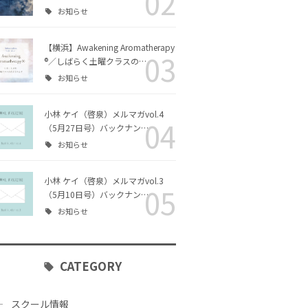
02
お知らせ
リング・カ
チャクラヒーリング・カ
エッセイ
ラー｜ファシリテーター
コース
【横浜】Awakening Aromatherapy
03
®／しばらく土曜クラスの…
クアロマセ
お知らせ
ス
小林 ケイ（啓泉）メルマガvol.4
04
（5月27日号）バックナン…
シリテータ
Awakening Aromather
お知らせ
apy® ファシリテーター
コース
小林 ケイ（啓泉）メルマガvol.3
05
（5月10日号）バックナン…
チャクラヒーリング・ア
お知らせ
ロマ｜ファシリテーター
コース
CATEGORY
スクール情報