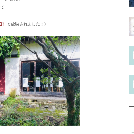
て
チャクラヒー
ラーコース
日〗
で放映されました！）
ホリスティッ
ラピストコー
協会認定ファ
ーコース
Q＆A