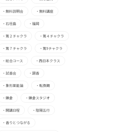
・
無料説明会
・
無料講座
・
石垣島
・
福岡
・
第２チャクラ
・
第４チャクラ
・
第７チャクラ
・
第9チャクラ
・
総合コース
・
西日本クラス
・
試香会
・
調香
・
象形薬能論
・
転換期
・
鎌倉
・
鎌倉スタジオ
・
開講日程
・
陰陽五行
・
香りとつながる