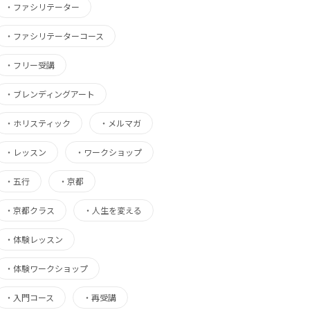
・
ファシリテーター
・
ファシリテーターコース
・
フリー受講
・
ブレンディングアート
・
ホリスティック
・
メルマガ
・
レッスン
・
ワークショップ
・
五行
・
京都
・
京都クラス
・
人生を変える
・
体験レッスン
・
体験ワークショップ
・
入門コース
・
再受講