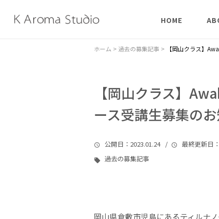
HOME
AB
はじめての方へ
陰陽
ホーム
>
過去の募集記事
>
【岡山クラス】Awak
象形
【岡山クラス】Awaken
チャ
ース受講生募集のお
公開日
：2023.01.24 /
最終更新日
：
過去の募集記事
岡山県倉敷市児島にあるティルナノ