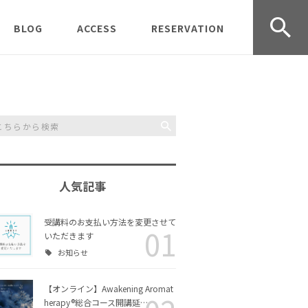
BLOG
ACCESS
RESERVATION
udio オープ
受講生募集中
京都クラス
CONTACT
受講のご
レッスン＆ワークショッ
岡山クラス
受講規約
プの様子
事業情報
Journey
過去の募集記事
Inner Scent Journey 体
験ワークショップ
人気記事
Aromather
お知らせ
Awakening Aromather
ラス
apy® 実技クラス
受講料のお支払い方法を変更させて
01
いただきます
協会活動
お知らせ
リングコー
Awakening Aromather
チャクラヒーリングアロ
ース
apy®入門コース
マ入門コース
【オンライン】Awakening Aromat
日々のこと
herapy®総合コース開講延…