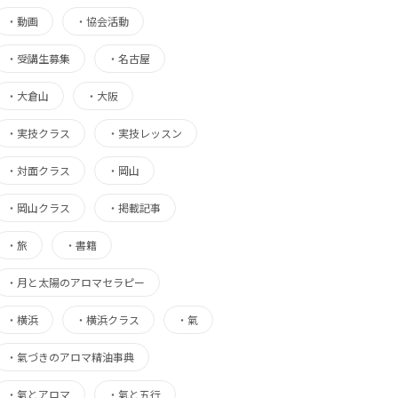
・
動画
・
協会活動
・
受講生募集
・
名古屋
・
大倉山
・
大阪
・
実技クラス
・
実技レッスン
・
対面クラス
・
岡山
・
岡山クラス
・
掲載記事
・
旅
・
書籍
・
月と太陽のアロマセラピー
・
横浜
・
横浜クラス
・
氣
・
氣づきのアロマ精油事典
・
氣とアロマ
・
氣と五行