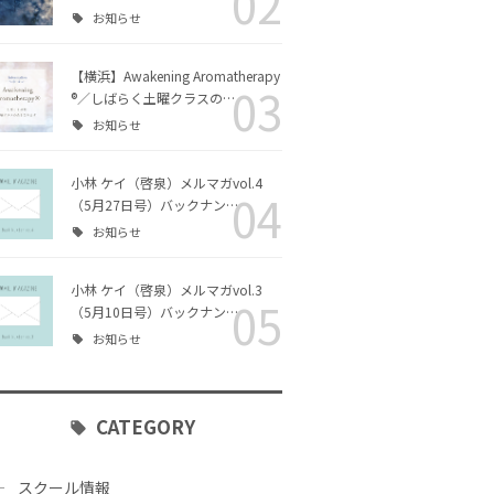
02
お知らせ
リング・カ
チャクラヒーリング・カ
エッセイ
ラー｜ファシリテーター
コース
【横浜】Awakening Aromatherapy
03
®／しばらく土曜クラスの…
クアロマセ
お知らせ
ス
小林 ケイ（啓泉）メルマガvol.4
04
（5月27日号）バックナン…
シリテータ
Awakening Aromather
お知らせ
apy® ファシリテーター
コース
小林 ケイ（啓泉）メルマガvol.3
05
（5月10日号）バックナン…
チャクラヒーリング・ア
お知らせ
ロマ｜ファシリテーター
コース
CATEGORY
スクール情報