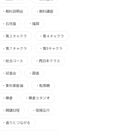
・
無料説明会
・
無料講座
・
石垣島
・
福岡
・
第２チャクラ
・
第４チャクラ
・
第７チャクラ
・
第9チャクラ
・
総合コース
・
西日本クラス
・
試香会
・
調香
・
象形薬能論
・
転換期
・
鎌倉
・
鎌倉スタジオ
・
開講日程
・
陰陽五行
・
香りとつながる