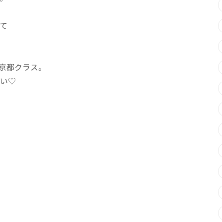
て
京都クラス。
い♡