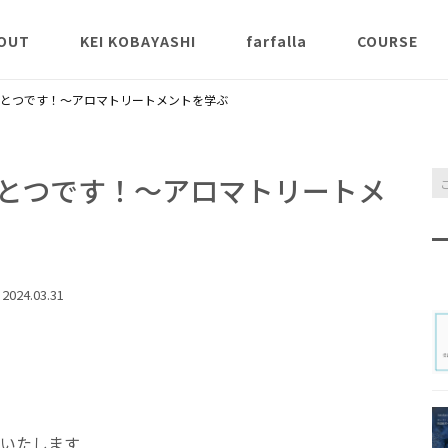
OUT
KEI KOBAYASHI
farfalla
COURSE
説
K Aroma St
とつです！〜アロマトリートメントを学ぶ
ンクラス
薬能論
氣とアロマ
とつです！〜アロマトリートメ
クラ
Inner Scent 
2024.03.31
Awakening 
apy® 講義ク
チャクラヒー
スアロマ本コ
いたします