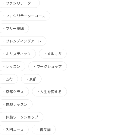
・
ファシリテーター
・
ファシリテーターコース
・
フリー受講
・
ブレンディングアート
・
ホリスティック
・
メルマガ
・
レッスン
・
ワークショップ
・
五行
・
京都
・
京都クラス
・
人生を変える
・
体験レッスン
・
体験ワークショップ
・
入門コース
・
再受講