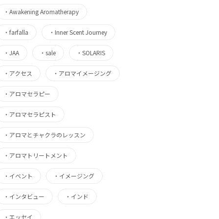
・
Awakening Aromatherapy
・
farfalla
・
Inner Scent Journey
・
JAA
・
sale
・
SOLARIS
・
アクセス
・
アロマイメージング
・
アロマセラピー
・
アロマセラピスト
・
アロマとチャクラのレッスン
・
アロマトリートメント
・
イベント
・
イメージング
・
インタビュー
・
インド
・
エッセイ