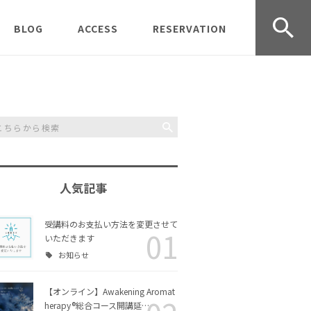
BLOG
ACCESS
RESERVATION
udio オープ
受講生募集中
京都クラス
CONTACT
受講のご
レッスン＆ワークショッ
岡山クラス
受講規約
プの様子
事業情報
Journey
過去の募集記事
Inner Scent Journey 体
験ワークショップ
人気記事
Aromather
お知らせ
Awakening Aromather
ラス
apy® 実技クラス
受講料のお支払い方法を変更させて
01
いただきます
協会活動
お知らせ
リングコー
Awakening Aromather
チャクラヒーリングアロ
ース
apy®入門コース
マ入門コース
【オンライン】Awakening Aromat
日々のこと
herapy®総合コース開講延…