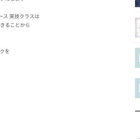
チャクラヒー
ラーコース
 総合コース 実技クラスは
きることから
ホリスティッ
ラピストコー
クを
協会認定ファ
ーコース
Q＆A