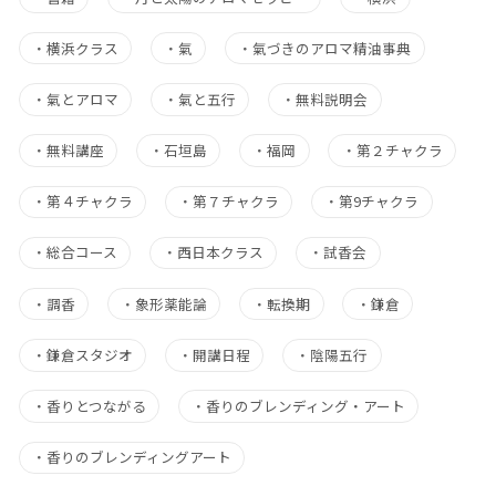
・
横浜クラス
・
氣
・
氣づきのアロマ精油事典
・
氣とアロマ
・
氣と五行
・
無料説明会
・
無料講座
・
石垣島
・
福岡
・
第２チャクラ
・
第４チャクラ
・
第７チャクラ
・
第9チャクラ
・
総合コース
・
西日本クラス
・
試香会
・
調香
・
象形薬能論
・
転換期
・
鎌倉
・
鎌倉スタジオ
・
開講日程
・
陰陽五行
・
香りとつながる
・
香りのブレンディング・アート
・
香りのブレンディングアート