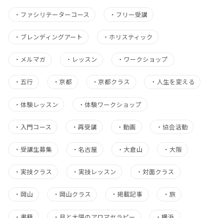
・
ファシリテーターコース
・
フリー受講
・
ブレンディングアート
・
ホリスティック
・
メルマガ
・
レッスン
・
ワークショップ
・
五行
・
京都
・
京都クラス
・
人生を変える
・
体験レッスン
・
体験ワークショップ
・
入門コース
・
再受講
・
動画
・
協会活動
・
受講生募集
・
名古屋
・
大倉山
・
大阪
・
実技クラス
・
実技レッスン
・
対面クラス
・
岡山
・
岡山クラス
・
掲載記事
・
旅
・
書籍
・
月と太陽のアロマセラピー
・
横浜