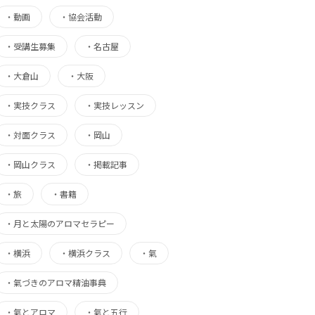
・
動画
・
協会活動
・
受講生募集
・
名古屋
・
大倉山
・
大阪
・
実技クラス
・
実技レッスン
・
対面クラス
・
岡山
・
岡山クラス
・
掲載記事
・
旅
・
書籍
・
月と太陽のアロマセラピー
・
横浜
・
横浜クラス
・
氣
・
氣づきのアロマ精油事典
・
氣とアロマ
・
氣と五行