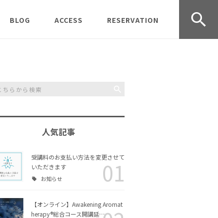
BLOG
ACCESS
RESERVATION
udio オープ
受講生募集中
京都クラス
CONTACT
受講のご
レッスン＆ワークショッ
岡山クラス
受講規約
プの様子
事業情報
Journey
過去の募集記事
Inner Scent Journey 体
験ワークショップ
人気記事
Aromather
お知らせ
Awakening Aromather
ラス
apy® 実技クラス
受講料のお支払い方法を変更させて
01
いただきます
協会活動
お知らせ
リングコー
Awakening Aromather
チャクラヒーリングアロ
ース
apy®入門コース
マ入門コース
【オンライン】Awakening Aromat
日々のこと
herapy®総合コース開講延…