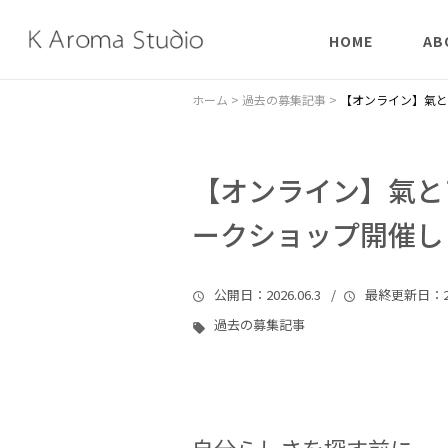
HOME
AB
はじめての方へ
陰陽
ホーム
>
過去の募集記事
>
【オンライン】氣と
象形
【オンライン】氣と
チャ
ークショップ開催し
公開日
：2026.06.3 /
最終更新日
：2
過去の募集記事