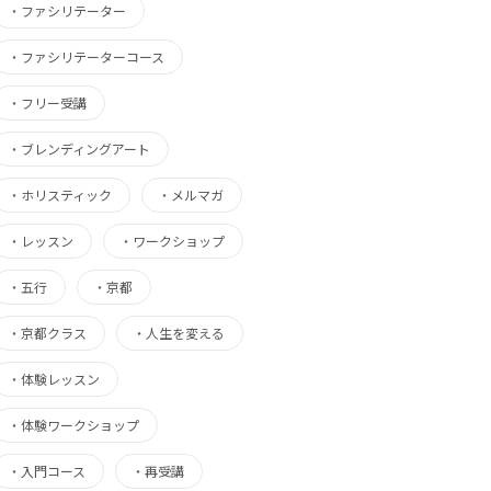
・
ファシリテーター
・
ファシリテーターコース
・
フリー受講
・
ブレンディングアート
・
ホリスティック
・
メルマガ
・
レッスン
・
ワークショップ
・
五行
・
京都
・
京都クラス
・
人生を変える
・
体験レッスン
・
体験ワークショップ
・
入門コース
・
再受講