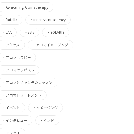
・
Awakening Aromatherapy
・
farfalla
・
Inner Scent Journey
・
JAA
・
sale
・
SOLARIS
・
アクセス
・
アロマイメージング
・
アロマセラピー
・
アロマセラピスト
・
アロマとチャクラのレッスン
・
アロマトリートメント
・
イベント
・
イメージング
・
インタビュー
・
インド
・
エッセイ