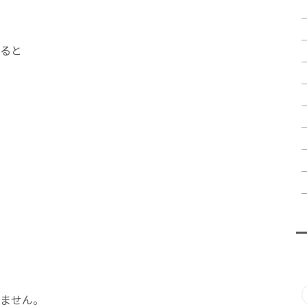
ると
ません。