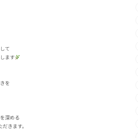
して
します
きを
を深める
ただきます。