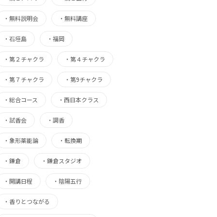
・
無料説明会
・
無料講座
・
石垣島
・
福岡
・
第２チャクラ
・
第４チャクラ
・
第７チャクラ
・
第9チャクラ
・
総合コース
・
西日本クラス
・
試香会
・
調香
・
象形薬能論
・
転換期
・
鎌倉
・
鎌倉スタジオ
・
開講日程
・
陰陽五行
・
香りとつながる