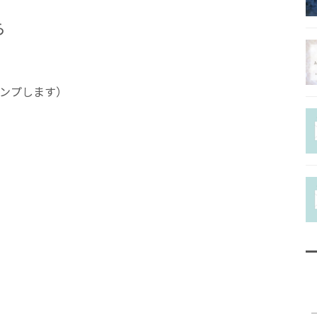
チャクラヒー
ら
ラーコース
ホリスティッ
ャンプします）
ラピストコー
協会認定ファ
ーコース
Q＆A