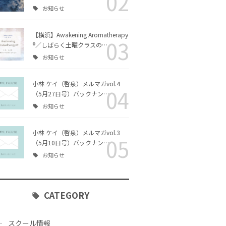
02
お知らせ
リング・カ
チャクラヒーリング・カ
エッセイ
ラー｜ファシリテーター
コース
【横浜】Awakening Aromatherapy
03
®／しばらく土曜クラスの…
クアロマセ
お知らせ
ス
小林 ケイ（啓泉）メルマガvol.4
04
（5月27日号）バックナン…
シリテータ
Awakening Aromather
お知らせ
apy® ファシリテーター
コース
小林 ケイ（啓泉）メルマガvol.3
05
（5月10日号）バックナン…
チャクラヒーリング・ア
お知らせ
ロマ｜ファシリテーター
コース
CATEGORY
スクール情報