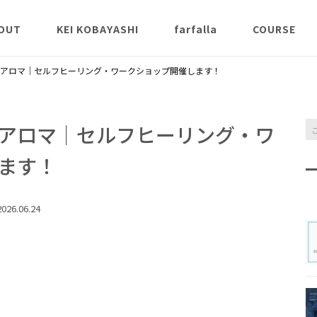
OUT
KEI KOBAYASHI
farfalla
COURSE
説
K Aroma St
アロマ｜セルフヒーリング・ワークショップ開催します！
ンクラス
薬能論
氣とアロマ
アロマ｜セルフヒーリング・ワ
クラ
ます！
Inner Scent 
026.06.24
Awakening 
apy® 講義ク
チャクラヒー
スアロマ本コ