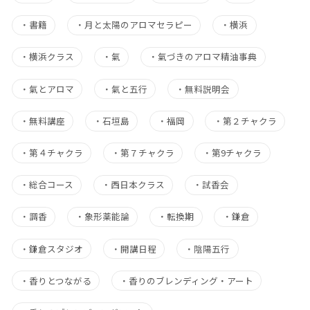
・
書籍
・
月と太陽のアロマセラピー
・
横浜
・
横浜クラス
・
氣
・
氣づきのアロマ精油事典
・
氣とアロマ
・
氣と五行
・
無料説明会
・
無料講座
・
石垣島
・
福岡
・
第２チャクラ
・
第４チャクラ
・
第７チャクラ
・
第9チャクラ
・
総合コース
・
西日本クラス
・
試香会
・
調香
・
象形薬能論
・
転換期
・
鎌倉
・
鎌倉スタジオ
・
開講日程
・
陰陽五行
・
香りとつながる
・
香りのブレンディング・アート