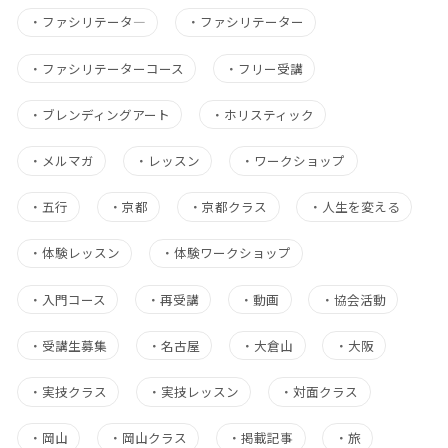
・
ファシリテータ―
・
ファシリテーター
・
ファシリテーターコース
・
フリー受講
・
ブレンディングアート
・
ホリスティック
・
メルマガ
・
レッスン
・
ワークショップ
・
五行
・
京都
・
京都クラス
・
人生を変える
・
体験レッスン
・
体験ワークショップ
・
入門コース
・
再受講
・
動画
・
協会活動
・
受講生募集
・
名古屋
・
大倉山
・
大阪
・
実技クラス
・
実技レッスン
・
対面クラス
・
岡山
・
岡山クラス
・
掲載記事
・
旅