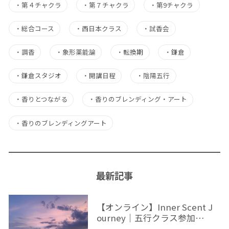
・
第４チャクラ
・
第７チャクラ
・
第9チャクラ
・
総合コース
・
西日本クラス
・
試香会
・
調香
・
象形薬能論
・
転換期
・
鎌倉
・
鎌倉スタジオ
・
開講日程
・
陰陽五行
・
香りとつながる
・
香りのブレンディング・アート
・
香りのブレンディングアート
最新記事
【オンライン】Inner Scent J
ourney｜五行クラス参加…