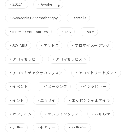
・
2022年
・
Awakening
・
Awakening Aromatherapy
・
farfalla
・
Inner Scent Journey
・
JAA
・
sale
・
SOLARIS
・
アクセス
・
アロマイメージング
・
アロマセラピー
・
アロマセラピスト
・
アロマとチャクラのレッスン
・
アロマトリートメント
・
イベント
・
イメージング
・
インタビュー
・
インド
・
エッセイ
・
エッセンシャルオイル
・
オンライン
・
オンラインクラス
・
お知らせ
・
カラー
・
セミナー
・
セラピー