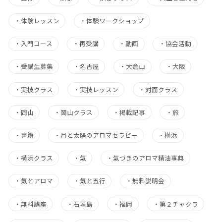
・
体験レッスン
・
体験ワークショップ
・
入門コース
・
再受講
・
動画
・
協会活動
・
受講生募集
・
名古屋
・
大倉山
・
大阪
・
実技クラス
・
実技レッスン
・
対面クラス
・
岡山
・
岡山クラス
・
掲載記事
・
旅
・
書籍
・
月と太陽のアロマセラピー
・
横浜
・
横浜クラス
・
氣
・
氣づきのアロマ精油事典
・
氣とアロマ
・
氣と五行
・
無料説明会
・
無料講座
・
石垣島
・
福岡
・
第２チャクラ