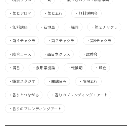
・
氣とアロマ
・
氣と五行
・
無料説明会
・
無料講座
・
石垣島
・
福岡
・
第２チャクラ
・
第４チャクラ
・
第７チャクラ
・
第9チャクラ
・
総合コース
・
西日本クラス
・
試香会
・
調香
・
象形薬能論
・
転換期
・
鎌倉
・
鎌倉スタジオ
・
開講日程
・
陰陽五行
・
香りとつながる
・
香りのブレンディング・アート
・
香りのブレンディングアート