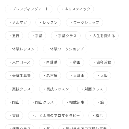
・
ブレンディングアート
・
ホリスティック
・
メルマガ
・
レッスン
・
ワークショップ
・
五行
・
京都
・
京都クラス
・
人生を変える
・
体験レッスン
・
体験ワークショップ
・
入門コース
・
再受講
・
動画
・
協会活動
・
受講生募集
・
名古屋
・
大倉山
・
大阪
・
実技クラス
・
実技レッスン
・
対面クラス
・
岡山
・
岡山クラス
・
掲載記事
・
旅
・
書籍
・
月と太陽のアロマセラピー
・
横浜
・
横浜クラス
・
氣
・
氣づきのアロマ精油事典