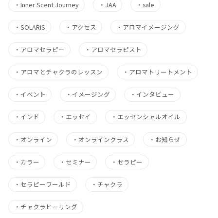
・
Inner Scent Journey
・
JAA
・
sale
・
SOLARIS
・
アクセス
・
アロマイメージング
・
アロマセラピー
・
アロマセラピスト
・
アロマとチャクラのレッスン
・
アロマトリートメント
・
イベント
・
イメージング
・
インタビュー
・
インド
・
エッセイ
・
エッセンシャルオイル
・
オンライン
・
オンラインクラス
・
お知らせ
・
カラー
・
セミナー
・
セラピー
・
セラピーワールド
・
チャクラ
・
チャクラヒーリング