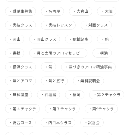
・
受講生募集
・
名古屋
・
大倉山
・
大阪
・
実技クラス
・
実技レッスン
・
対面クラス
・
岡山
・
岡山クラス
・
掲載記事
・
旅
・
書籍
・
月と太陽のアロマセラピー
・
横浜
・
横浜クラス
・
氣
・
氣づきのアロマ精油事典
・
氣とアロマ
・
氣と五行
・
無料説明会
・
無料講座
・
石垣島
・
福岡
・
第２チャクラ
・
第４チャクラ
・
第７チャクラ
・
第9チャクラ
・
総合コース
・
西日本クラス
・
試香会