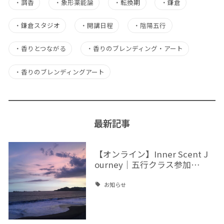
・
調香
・
象形薬能論
・
転換期
・
鎌倉
・
鎌倉スタジオ
・
開講日程
・
陰陽五行
・
香りとつながる
・
香りのブレンディング・アート
・
香りのブレンディングアート
最新記事
【オンライン】Inner Scent J
ourney｜五行クラス参加…
お知らせ