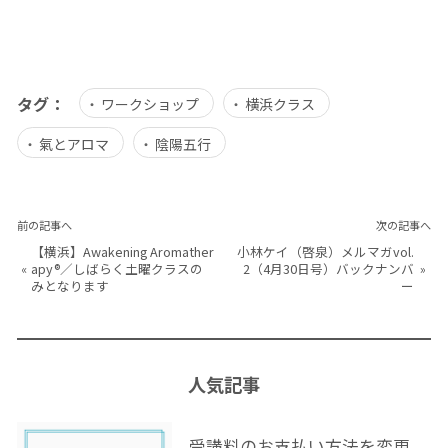
タグ：
ワークショップ
横浜クラス
氣とアロマ
陰陽五行
前の記事へ
次の記事へ
【横浜】Awakening Aromather
小林ケイ（啓泉）メルマガvol.
«
apy®／しばらく土曜クラスの
2（4月30日号）バックナンバ
»
みとなります
ー
人気記事
受講料のお支払い方法を変更