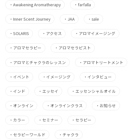
・
Awakening Aromatherapy
・
farfalla
・
Inner Scent Journey
・
JAA
・
sale
・
SOLARIS
・
アクセス
・
アロマイメージング
・
アロマセラピー
・
アロマセラピスト
・
アロマとチャクラのレッスン
・
アロマトリートメント
・
イベント
・
イメージング
・
インタビュー
・
インド
・
エッセイ
・
エッセンシャルオイル
・
オンライン
・
オンラインクラス
・
お知らせ
・
カラー
・
セミナー
・
セラピー
・
セラピーワールド
・
チャクラ