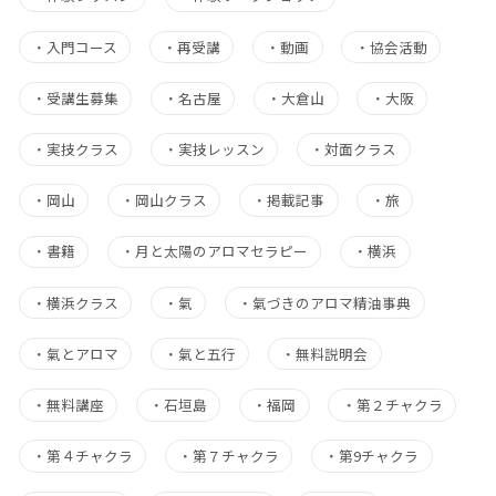
・
入門コース
・
再受講
・
動画
・
協会活動
・
受講生募集
・
名古屋
・
大倉山
・
大阪
・
実技クラス
・
実技レッスン
・
対面クラス
・
岡山
・
岡山クラス
・
掲載記事
・
旅
・
書籍
・
月と太陽のアロマセラピー
・
横浜
・
横浜クラス
・
氣
・
氣づきのアロマ精油事典
・
氣とアロマ
・
氣と五行
・
無料説明会
・
無料講座
・
石垣島
・
福岡
・
第２チャクラ
・
第４チャクラ
・
第７チャクラ
・
第9チャクラ