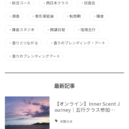
・
総合コース
・
西日本クラス
・
試香会
・
調香
・
象形薬能論
・
転換期
・
鎌倉
・
鎌倉スタジオ
・
開講日程
・
陰陽五行
・
香りとつながる
・
香りのブレンディング・アート
・
香りのブレンディングアート
最新記事
【オンライン】Inner Scent J
ourney｜五行クラス参加…
お知らせ