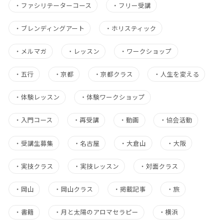
・
ファシリテーターコース
・
フリー受講
・
ブレンディングアート
・
ホリスティック
・
メルマガ
・
レッスン
・
ワークショップ
・
五行
・
京都
・
京都クラス
・
人生を変える
・
体験レッスン
・
体験ワークショップ
・
入門コース
・
再受講
・
動画
・
協会活動
・
受講生募集
・
名古屋
・
大倉山
・
大阪
・
実技クラス
・
実技レッスン
・
対面クラス
・
岡山
・
岡山クラス
・
掲載記事
・
旅
・
書籍
・
月と太陽のアロマセラピー
・
横浜