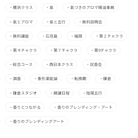
・
横浜クラス
・
氣
・
氣づきのアロマ精油事典
・
氣とアロマ
・
氣と五行
・
無料説明会
・
無料講座
・
石垣島
・
福岡
・
第２チャクラ
・
第４チャクラ
・
第７チャクラ
・
第9チャクラ
・
総合コース
・
西日本クラス
・
試香会
・
調香
・
象形薬能論
・
転換期
・
鎌倉
・
鎌倉スタジオ
・
開講日程
・
陰陽五行
・
香りとつながる
・
香りのブレンディング・アート
・
香りのブレンディングアート