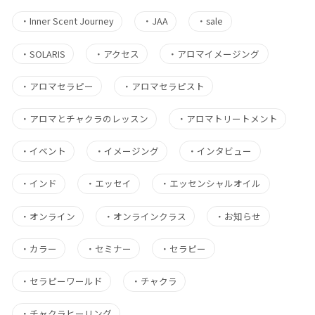
・
Inner Scent Journey
・
JAA
・
sale
・
SOLARIS
・
アクセス
・
アロマイメージング
・
アロマセラピー
・
アロマセラピスト
・
アロマとチャクラのレッスン
・
アロマトリートメント
・
イベント
・
イメージング
・
インタビュー
・
インド
・
エッセイ
・
エッセンシャルオイル
・
オンライン
・
オンラインクラス
・
お知らせ
・
カラー
・
セミナー
・
セラピー
・
セラピーワールド
・
チャクラ
・
チャクラヒーリング