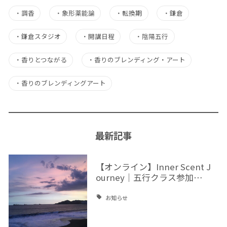
・
調香
・
象形薬能論
・
転換期
・
鎌倉
・
鎌倉スタジオ
・
開講日程
・
陰陽五行
・
香りとつながる
・
香りのブレンディング・アート
・
香りのブレンディングアート
最新記事
【オンライン】Inner Scent J
ourney｜五行クラス参加…
お知らせ