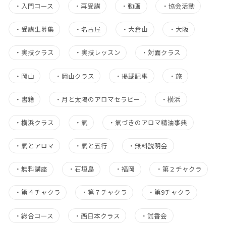
・
入門コース
・
再受講
・
動画
・
協会活動
・
受講生募集
・
名古屋
・
大倉山
・
大阪
・
実技クラス
・
実技レッスン
・
対面クラス
・
岡山
・
岡山クラス
・
掲載記事
・
旅
・
書籍
・
月と太陽のアロマセラピー
・
横浜
・
横浜クラス
・
氣
・
氣づきのアロマ精油事典
・
氣とアロマ
・
氣と五行
・
無料説明会
・
無料講座
・
石垣島
・
福岡
・
第２チャクラ
・
第４チャクラ
・
第７チャクラ
・
第9チャクラ
・
総合コース
・
西日本クラス
・
試香会