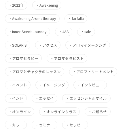
・
2022年
・
Awakening
・
Awakening Aromatherapy
・
farfalla
・
Inner Scent Journey
・
JAA
・
sale
・
SOLARIS
・
アクセス
・
アロマイメージング
・
アロマセラピー
・
アロマセラピスト
・
アロマとチャクラのレッスン
・
アロマトリートメント
・
イベント
・
イメージング
・
インタビュー
・
インド
・
エッセイ
・
エッセンシャルオイル
・
オンライン
・
オンラインクラス
・
お知らせ
・
カラー
・
セミナー
・
セラピー