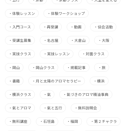
・
体験レッスン
・
体験ワークショップ
・
入門コース
・
再受講
・
動画
・
協会活動
・
受講生募集
・
名古屋
・
大倉山
・
大阪
・
実技クラス
・
実技レッスン
・
対面クラス
・
岡山
・
岡山クラス
・
掲載記事
・
旅
・
書籍
・
月と太陽のアロマセラピー
・
横浜
・
横浜クラス
・
氣
・
氣づきのアロマ精油事典
・
氣とアロマ
・
氣と五行
・
無料説明会
・
無料講座
・
石垣島
・
福岡
・
第２チャクラ