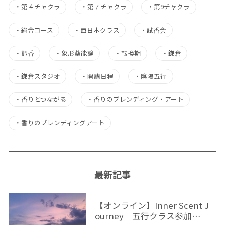
・
第４チャクラ
・
第７チャクラ
・
第9チャクラ
・
総合コース
・
西日本クラス
・
試香会
・
調香
・
象形薬能論
・
転換期
・
鎌倉
・
鎌倉スタジオ
・
開講日程
・
陰陽五行
・
香りとつながる
・
香りのブレンディング・アート
・
香りのブレンディングアート
最新記事
【オンライン】Inner Scent J
ourney｜五行クラス参加…