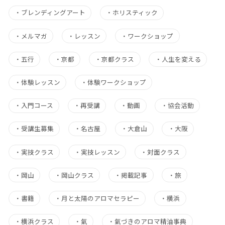
・
ブレンディングアート
・
ホリスティック
・
メルマガ
・
レッスン
・
ワークショップ
・
五行
・
京都
・
京都クラス
・
人生を変える
・
体験レッスン
・
体験ワークショップ
・
入門コース
・
再受講
・
動画
・
協会活動
・
受講生募集
・
名古屋
・
大倉山
・
大阪
・
実技クラス
・
実技レッスン
・
対面クラス
・
岡山
・
岡山クラス
・
掲載記事
・
旅
・
書籍
・
月と太陽のアロマセラピー
・
横浜
・
横浜クラス
・
氣
・
氣づきのアロマ精油事典