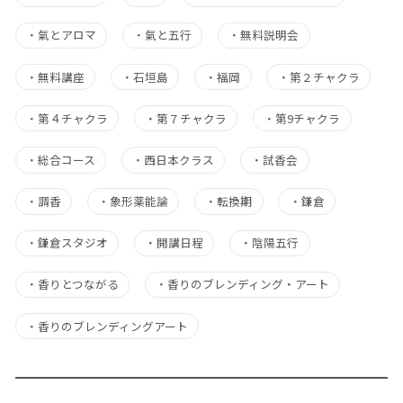
・
氣とアロマ
・
氣と五行
・
無料説明会
・
無料講座
・
石垣島
・
福岡
・
第２チャクラ
・
第４チャクラ
・
第７チャクラ
・
第9チャクラ
・
総合コース
・
西日本クラス
・
試香会
・
調香
・
象形薬能論
・
転換期
・
鎌倉
・
鎌倉スタジオ
・
開講日程
・
陰陽五行
・
香りとつながる
・
香りのブレンディング・アート
・
香りのブレンディングアート