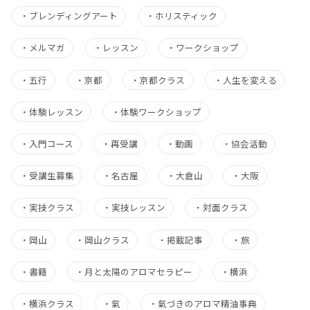
・
ブレンディングアート
・
ホリスティック
・
メルマガ
・
レッスン
・
ワークショップ
・
五行
・
京都
・
京都クラス
・
人生を変える
・
体験レッスン
・
体験ワークショップ
・
入門コース
・
再受講
・
動画
・
協会活動
・
受講生募集
・
名古屋
・
大倉山
・
大阪
・
実技クラス
・
実技レッスン
・
対面クラス
・
岡山
・
岡山クラス
・
掲載記事
・
旅
・
書籍
・
月と太陽のアロマセラピー
・
横浜
・
横浜クラス
・
氣
・
氣づきのアロマ精油事典