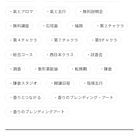
・
氣とアロマ
・
氣と五行
・
無料説明会
・
無料講座
・
石垣島
・
福岡
・
第２チャクラ
・
第４チャクラ
・
第７チャクラ
・
第9チャクラ
・
総合コース
・
西日本クラス
・
試香会
・
調香
・
象形薬能論
・
転換期
・
鎌倉
・
鎌倉スタジオ
・
開講日程
・
陰陽五行
・
香りとつながる
・
香りのブレンディング・アート
・
香りのブレンディングアート