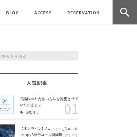
BLOG
ACCESS
RESERVATION
udio オープ
受講生募集中
京都クラス
CONTACT
受講のご
レッスン＆ワークショッ
岡山クラス
受講規約
プの様子
事業情報
Journey
過去の募集記事
Inner Scent Journey 体
験ワークショップ
人気記事
Aromather
お知らせ
Awakening Aromather
ラス
apy® 実技クラス
受講料のお支払い方法を変更させて
01
いただきます
協会活動
お知らせ
リングコー
Awakening Aromather
チャクラヒーリングアロ
ース
apy®入門コース
マ入門コース
【オンライン】Awakening Aromat
日々のこと
herapy®総合コース開講延…