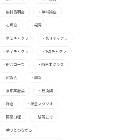
・
無料説明会
・
無料講座
・
石垣島
・
福岡
・
第２チャクラ
・
第４チャクラ
・
第７チャクラ
・
第9チャクラ
・
総合コース
・
西日本クラス
・
試香会
・
調香
・
象形薬能論
・
転換期
・
鎌倉
・
鎌倉スタジオ
・
開講日程
・
陰陽五行
・
香りとつながる