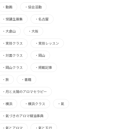
・
動画
・
協会活動
・
受講生募集
・
名古屋
・
大倉山
・
大阪
・
実技クラス
・
実技レッスン
・
対面クラス
・
岡山
・
岡山クラス
・
掲載記事
・
旅
・
書籍
・
月と太陽のアロマセラピー
・
横浜
・
横浜クラス
・
氣
・
氣づきのアロマ精油事典
・
氣とアロマ
・
氣と五行