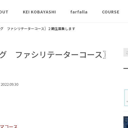
OUT
KEI KOBAYASHI
farfalla
COURSE
説
K Aroma St
グ ファシリテーターコース〗２期生募集します
ンクラス
薬能論
氣とアロマ
グ ファシリテーターコース〗
クラ
Inner Scent 
2022.09.30
Awakening 
apy® 講義ク
チャクラヒー
スアロマ本コ
マコース