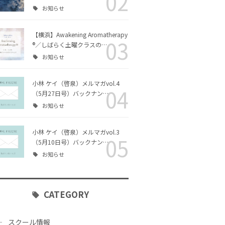
02
お知らせ
リング・カ
チャクラヒーリング・カ
エッセイ
ラー｜ファシリテーター
コース
【横浜】Awakening Aromatherapy
03
®／しばらく土曜クラスの…
クアロマセ
お知らせ
ス
小林 ケイ（啓泉）メルマガvol.4
04
（5月27日号）バックナン…
シリテータ
Awakening Aromather
お知らせ
apy® ファシリテーター
コース
小林 ケイ（啓泉）メルマガvol.3
05
（5月10日号）バックナン…
チャクラヒーリング・ア
お知らせ
ロマ｜ファシリテーター
コース
CATEGORY
スクール情報