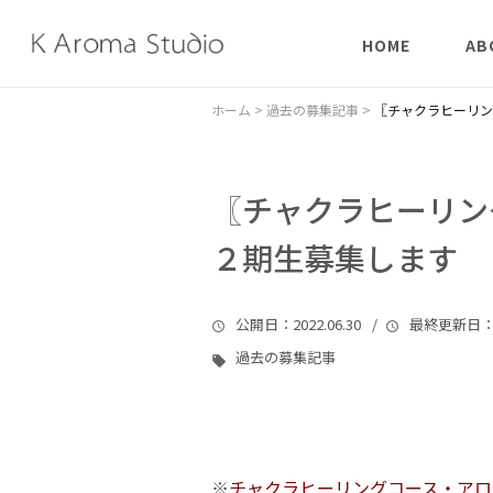
HOME
AB
はじめての方へ
陰陽
ホーム
>
過去の募集記事
>
〖チャクラヒーリン
象形
〖チャクラヒーリン
チャ
２期生募集します
公開日
：2022.06.30 /
最終更新日
：
過去の募集記事
※
チャクラヒーリングコース・アロ