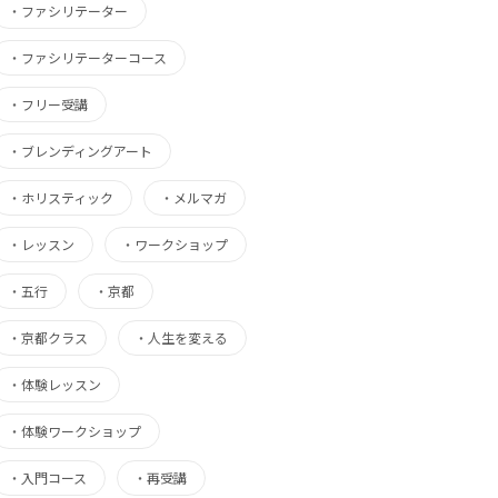
・
ファシリテーター
・
ファシリテーターコース
・
フリー受講
・
ブレンディングアート
・
ホリスティック
・
メルマガ
・
レッスン
・
ワークショップ
・
五行
・
京都
・
京都クラス
・
人生を変える
・
体験レッスン
・
体験ワークショップ
・
入門コース
・
再受講