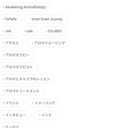
・
Awakening Aromatherapy
・
farfalla
・
Inner Scent Journey
・
JAA
・
sale
・
SOLARIS
・
アクセス
・
アロマイメージング
・
アロマセラピー
・
アロマセラピスト
・
アロマとチャクラのレッスン
・
アロマトリートメント
・
イベント
・
イメージング
・
インタビュー
・
インド
・
エッセイ