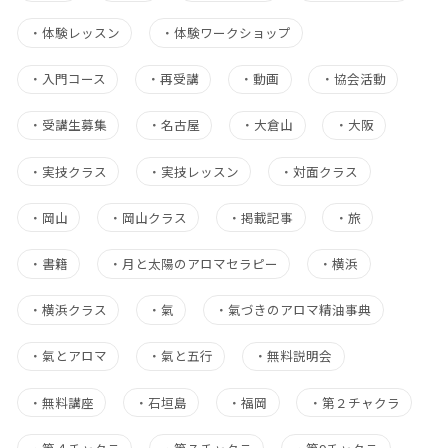
・
体験レッスン
・
体験ワークショップ
・
入門コース
・
再受講
・
動画
・
協会活動
・
受講生募集
・
名古屋
・
大倉山
・
大阪
・
実技クラス
・
実技レッスン
・
対面クラス
・
岡山
・
岡山クラス
・
掲載記事
・
旅
・
書籍
・
月と太陽のアロマセラピー
・
横浜
・
横浜クラス
・
氣
・
氣づきのアロマ精油事典
・
氣とアロマ
・
氣と五行
・
無料説明会
・
無料講座
・
石垣島
・
福岡
・
第２チャクラ