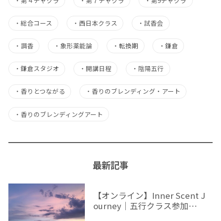
・
第４チャクラ
・
第７チャクラ
・
第9チャクラ
・
総合コース
・
西日本クラス
・
試香会
・
調香
・
象形薬能論
・
転換期
・
鎌倉
・
鎌倉スタジオ
・
開講日程
・
陰陽五行
・
香りとつながる
・
香りのブレンディング・アート
・
香りのブレンディングアート
最新記事
【オンライン】Inner Scent J
ourney｜五行クラス参加…