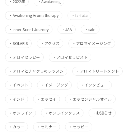
・
2022年
・
Awakening
・
Awakening Aromatherapy
・
farfalla
・
Inner Scent Journey
・
JAA
・
sale
・
SOLARIS
・
アクセス
・
アロマイメージング
・
アロマセラピー
・
アロマセラピスト
・
アロマとチャクラのレッスン
・
アロマトリートメント
・
イベント
・
イメージング
・
インタビュー
・
インド
・
エッセイ
・
エッセンシャルオイル
・
オンライン
・
オンラインクラス
・
お知らせ
・
カラー
・
セミナー
・
セラピー