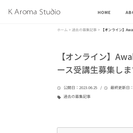
HOME
AB
はじめての方へ
陰陽
ホーム
>
過去の募集記事
>
【オンライン】Awake
象形
【オンライン】Awaken
チャ
ース受講生募集しま
公開日
：2023.06.25 /
最終更新日
：
過去の募集記事