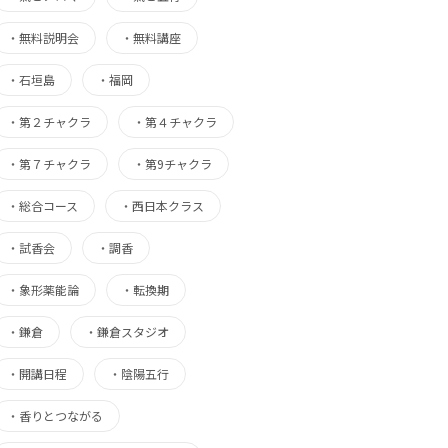
・
無料説明会
・
無料講座
・
石垣島
・
福岡
・
第２チャクラ
・
第４チャクラ
・
第７チャクラ
・
第9チャクラ
・
総合コース
・
西日本クラス
・
試香会
・
調香
・
象形薬能論
・
転換期
・
鎌倉
・
鎌倉スタジオ
・
開講日程
・
陰陽五行
・
香りとつながる