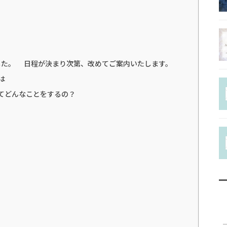
チャクラヒー
ラーコース
ホリスティッ
した。 日程が決まり次第、改めてご案内いたします。
ラピストコー
とは
py® ってどんなことをするの？
協会認定ファ
ーコース
Q＆A