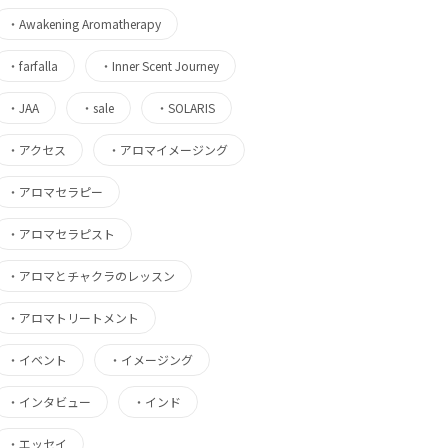
・
Awakening Aromatherapy
・
farfalla
・
Inner Scent Journey
・
JAA
・
sale
・
SOLARIS
・
アクセス
・
アロマイメージング
・
アロマセラピー
・
アロマセラピスト
・
アロマとチャクラのレッスン
・
アロマトリートメント
・
イベント
・
イメージング
・
インタビュー
・
インド
・
エッセイ