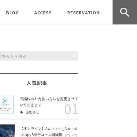
BLOG
ACCESS
RESERVATION
udio オープ
受講生募集中
京都クラス
CONTACT
受講のご
レッスン＆ワークショッ
岡山クラス
受講規約
プの様子
事業情報
Journey
過去の募集記事
Inner Scent Journey 体
験ワークショップ
人気記事
Aromather
お知らせ
Awakening Aromather
ラス
apy® 実技クラス
受講料のお支払い方法を変更させて
01
いただきます
協会活動
お知らせ
リングコー
Awakening Aromather
チャクラヒーリングアロ
ース
apy®入門コース
マ入門コース
【オンライン】Awakening Aromat
日々のこと
herapy®総合コース開講延…