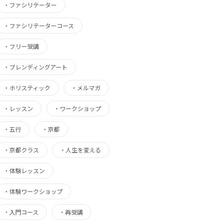
・
ファシリテーター
・
ファシリテーターコース
・
フリー受講
・
ブレンディングアート
・
ホリスティック
・
メルマガ
・
レッスン
・
ワークショップ
・
五行
・
京都
・
京都クラス
・
人生を変える
・
体験レッスン
・
体験ワークショップ
・
入門コース
・
再受講