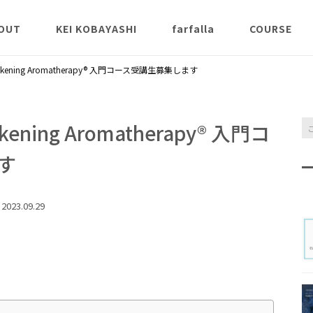
OUT
KEI KOBAYASHI
farfalla
COURSE
説
K Aroma St
ning Aromatherapy® 入門コース受講生募集します
ンクラス
薬能論
氣とアロマ
ing Aromatherapy® 入門コ
クラ
す
Inner Scent 
2023.09.29
Awakening 
apy® 講義ク
チャクラヒー
スアロマ本コ