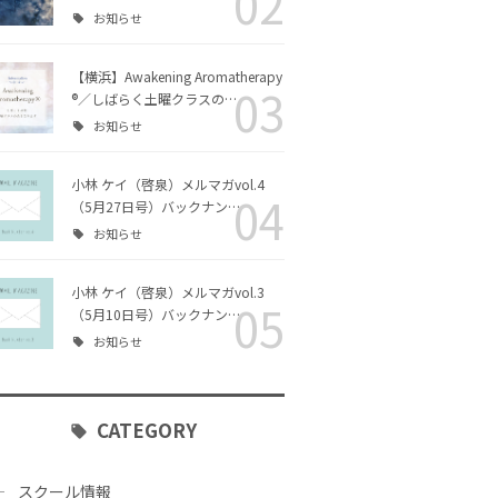
02
お知らせ
リング・カ
チャクラヒーリング・カ
エッセイ
ラー｜ファシリテーター
コース
【横浜】Awakening Aromatherapy
03
®／しばらく土曜クラスの…
クアロマセ
お知らせ
ス
小林 ケイ（啓泉）メルマガvol.4
04
（5月27日号）バックナン…
シリテータ
Awakening Aromather
お知らせ
apy® ファシリテーター
コース
小林 ケイ（啓泉）メルマガvol.3
05
（5月10日号）バックナン…
チャクラヒーリング・ア
お知らせ
ロマ｜ファシリテーター
コース
CATEGORY
スクール情報