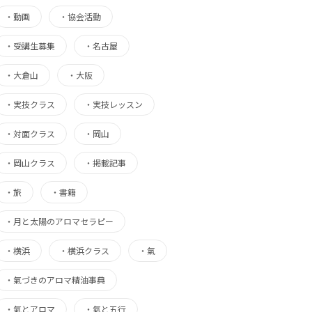
・
動画
・
協会活動
・
受講生募集
・
名古屋
・
大倉山
・
大阪
・
実技クラス
・
実技レッスン
・
対面クラス
・
岡山
・
岡山クラス
・
掲載記事
・
旅
・
書籍
・
月と太陽のアロマセラピー
・
横浜
・
横浜クラス
・
氣
・
氣づきのアロマ精油事典
・
氣とアロマ
・
氣と五行