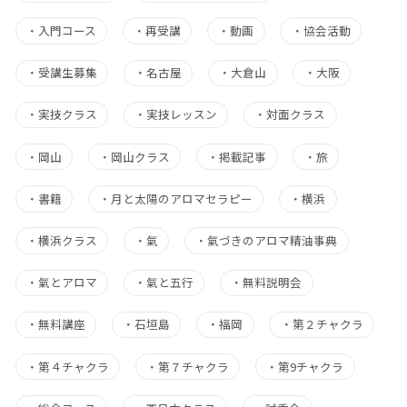
・
入門コース
・
再受講
・
動画
・
協会活動
・
受講生募集
・
名古屋
・
大倉山
・
大阪
・
実技クラス
・
実技レッスン
・
対面クラス
・
岡山
・
岡山クラス
・
掲載記事
・
旅
・
書籍
・
月と太陽のアロマセラピー
・
横浜
・
横浜クラス
・
氣
・
氣づきのアロマ精油事典
・
氣とアロマ
・
氣と五行
・
無料説明会
・
無料講座
・
石垣島
・
福岡
・
第２チャクラ
・
第４チャクラ
・
第７チャクラ
・
第9チャクラ