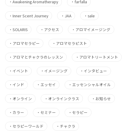
・
Awakening Aromatherapy
・
farfalla
・
Inner Scent Journey
・
JAA
・
sale
・
SOLARIS
・
アクセス
・
アロマイメージング
・
アロマセラピー
・
アロマセラピスト
・
アロマとチャクラのレッスン
・
アロマトリートメント
・
イベント
・
イメージング
・
インタビュー
・
インド
・
エッセイ
・
エッセンシャルオイル
・
オンライン
・
オンラインクラス
・
お知らせ
・
カラー
・
セミナー
・
セラピー
・
セラピーワールド
・
チャクラ