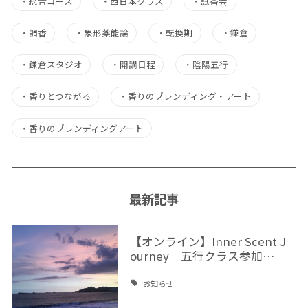
・
総合コース
・
西日本クラス
・
試香会
・
調香
・
象形薬能論
・
転換期
・
鎌倉
・
鎌倉スタジオ
・
開講日程
・
陰陽五行
・
香りとつながる
・
香りのブレンディング・アート
・
香りのブレンディングアート
最新記事
【オンライン】Inner Scent J
ourney｜五行クラス参加…
お知らせ