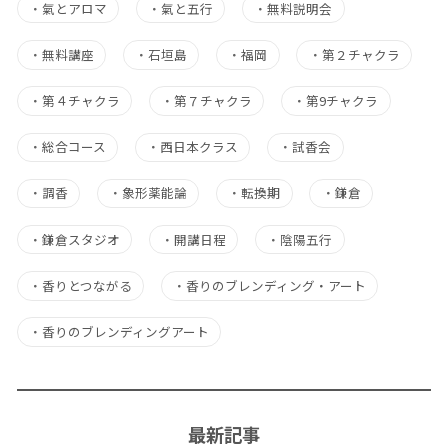
・
氣とアロマ
・
氣と五行
・
無料説明会
・
無料講座
・
石垣島
・
福岡
・
第２チャクラ
・
第４チャクラ
・
第７チャクラ
・
第9チャクラ
・
総合コース
・
西日本クラス
・
試香会
・
調香
・
象形薬能論
・
転換期
・
鎌倉
・
鎌倉スタジオ
・
開講日程
・
陰陽五行
・
香りとつながる
・
香りのブレンディング・アート
・
香りのブレンディングアート
最新記事