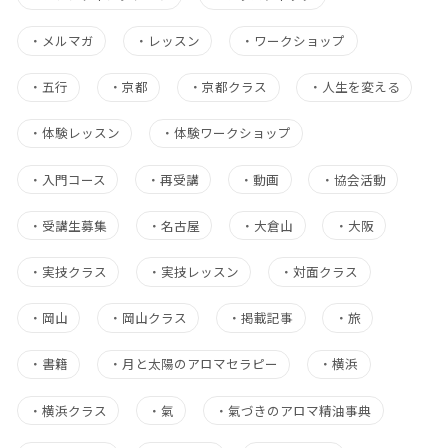
・
メルマガ
・
レッスン
・
ワークショップ
・
五行
・
京都
・
京都クラス
・
人生を変える
・
体験レッスン
・
体験ワークショップ
・
入門コース
・
再受講
・
動画
・
協会活動
・
受講生募集
・
名古屋
・
大倉山
・
大阪
・
実技クラス
・
実技レッスン
・
対面クラス
・
岡山
・
岡山クラス
・
掲載記事
・
旅
・
書籍
・
月と太陽のアロマセラピー
・
横浜
・
横浜クラス
・
氣
・
氣づきのアロマ精油事典