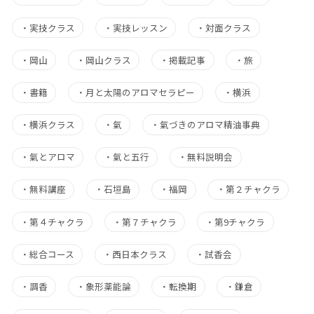
・
実技クラス
・
実技レッスン
・
対面クラス
・
岡山
・
岡山クラス
・
掲載記事
・
旅
・
書籍
・
月と太陽のアロマセラピー
・
横浜
・
横浜クラス
・
氣
・
氣づきのアロマ精油事典
・
氣とアロマ
・
氣と五行
・
無料説明会
・
無料講座
・
石垣島
・
福岡
・
第２チャクラ
・
第４チャクラ
・
第７チャクラ
・
第9チャクラ
・
総合コース
・
西日本クラス
・
試香会
・
調香
・
象形薬能論
・
転換期
・
鎌倉