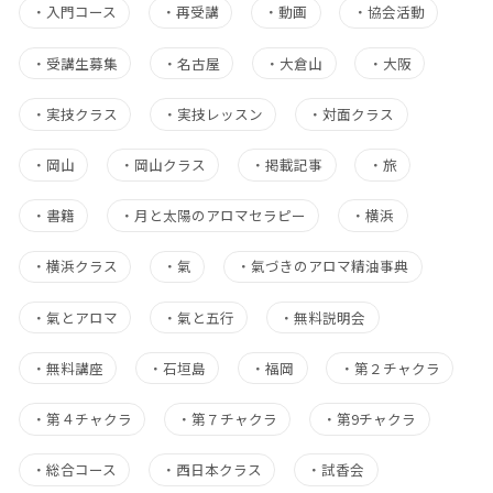
・
入門コース
・
再受講
・
動画
・
協会活動
・
受講生募集
・
名古屋
・
大倉山
・
大阪
・
実技クラス
・
実技レッスン
・
対面クラス
・
岡山
・
岡山クラス
・
掲載記事
・
旅
・
書籍
・
月と太陽のアロマセラピー
・
横浜
・
横浜クラス
・
氣
・
氣づきのアロマ精油事典
・
氣とアロマ
・
氣と五行
・
無料説明会
・
無料講座
・
石垣島
・
福岡
・
第２チャクラ
・
第４チャクラ
・
第７チャクラ
・
第9チャクラ
・
総合コース
・
西日本クラス
・
試香会