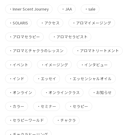
・
Inner Scent Journey
・
JAA
・
sale
・
SOLARIS
・
アクセス
・
アロマイメージング
・
アロマセラピー
・
アロマセラピスト
・
アロマとチャクラのレッスン
・
アロマトリートメント
・
イベント
・
イメージング
・
インタビュー
・
インド
・
エッセイ
・
エッセンシャルオイル
・
オンライン
・
オンラインクラス
・
お知らせ
・
カラー
・
セミナー
・
セラピー
・
セラピーワールド
・
チャクラ
・
チャクラヒーリング