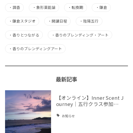
・
調香
・
象形薬能論
・
転換期
・
鎌倉
・
鎌倉スタジオ
・
開講日程
・
陰陽五行
・
香りとつながる
・
香りのブレンディング・アート
・
香りのブレンディングアート
最新記事
【オンライン】Inner Scent J
ourney｜五行クラス参加…
お知らせ